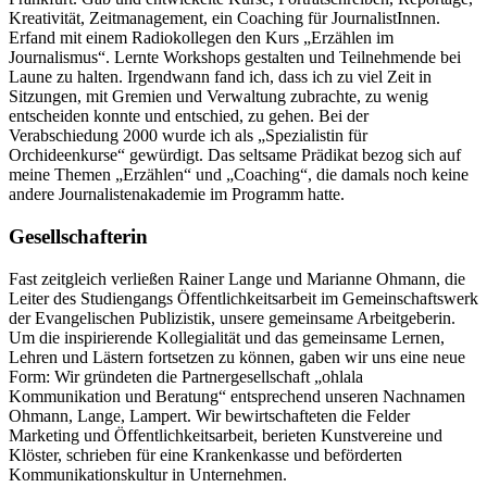
Kreativität, Zeitmanagement, ein Coaching für JournalistInnen.
Erfand mit einem Radiokollegen den Kurs „Erzählen im
Journalismus“. Lernte Workshops gestalten und Teilnehmende bei
Laune zu halten. Irgendwann fand ich, dass ich zu viel Zeit in
Sitzungen, mit Gremien und Verwaltung zubrachte, zu wenig
entscheiden konnte und entschied, zu gehen. Bei der
Verabschiedung 2000 wurde ich als „Spezialistin für
Orchideenkurse“ gewürdigt. Das seltsame Prädikat bezog sich auf
meine Themen „Erzählen“ und „Coaching“, die damals noch keine
andere Journalistenakademie im Programm hatte.
Gesellschafterin
Fast zeitgleich verließen Rainer Lange und Marianne Ohmann, die
Leiter des Studiengangs Öffentlichkeitsarbeit im Gemeinschaftswerk
der Evangelischen Publizistik, unsere gemeinsame Arbeitgeberin.
Um die inspirierende Kollegialität und das gemeinsame Lernen,
Lehren und Lästern fortsetzen zu können, gaben wir uns eine neue
Form: Wir gründeten die Partnergesellschaft „ohlala
Kommunikation und Beratung“ entsprechend unseren Nachnamen
Ohmann, Lange, Lampert. Wir bewirtschafteten die Felder
Marketing und Öffentlichkeitsarbeit, berieten Kunstvereine und
Klöster, schrieben für eine Krankenkasse und beförderten
Kommunikationskultur in Unternehmen.