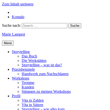
Zum Inhalt springen
Kontakt
Suche nach:
Marie Lampert
Menü
Storytelling
Das Buch
Die Werkstätten
Storytelling – was ist das?
Praxisbeispiele
Handwerk zum Nachschlagen
Workshops
Termine
Kunden
Stimmen zu meinen Workshops
Profil
Vita in Zahlen
Vita in Sätzen
Storytelling – wie alles kam