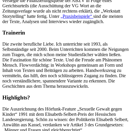
versiegte die Finanzierungsquelle der ABZV in Folge eines
Gerichtsurteils (die Ausschüttung der VG Wort an die
Zeitungsverlage wurde als nicht rechtens erklärt), die „Werkstatt
Storytelling“ hatte fertig. Unter
„Praxisbeispiele“
sind die meisten
der Texte, Analysen und Interviews wieder zugänglich.
Trainerin
Die zweite berufliche Liebe. Ich unterrichte seit 1993, als
Selbstständige seit 2000. Beim Unterrichten kommen die Neigungen
zum Tragen, die mich schon meine Studienfächer wählen ließen.
Die Faszination für schöne Texte. Und die Freude am Phänomen
Mensch. Flowverdächtig: in Workshops gemeinsam an Form und
Inhalt von Texten und Beiträgen zu arbeiten. Handwerkszeug zu
vermitteln, das hilft, den noch schlüssigeren Zugang zu finden. Die
noch verständlichere, spannendere Variante zu erkennen. Die
Geschichten aus dem Thema herauszuwickeln.
Highlights?
Die Auszeichnung des Hörfunk-Feature „Sexuelle Gewalt gegen
Kinder“ 1991 mit dem Elisabeth-Selbert-Preis der Hessischen
Landesregierung. Schön zu wissen: der Politikerin Elisabeth Selbert,
Anwältin aus Kassel, verdanken wir Artikel 3 des Grundgesetzes:
„Männer und Frauen sind gleichberechtigt“.