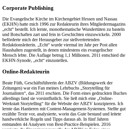
Corporate Publishing
Die Evangelische Kirche im Kirchengebiet Hessen und Nassau
(EKHN) hatte mich 1996 zur Redakteurin ihres Mitgliedermagazins
„echt“ bestellt. Ich lernte, monothematische Wundertüten zu basteln
und Botschaften zart und fein in Geschichten einzuwickeln. 2000
beförderte mich der Herausgeber zur stellvertretenden
Redaktionsleiterin. „Echt“ wurde viermal im Jahr per Post allen
Haushalten zugestellt, in denen mindestens ein evangelischer
Mensch lebte. Die Auflage betrug 1,1 Millionen. 2011 entschied die
EKHN-Synode, „echt“ einzustellen.
Online-Redakteurin
Beate Füth, Geschäftsführerin der ABZV (Bildungswerk der
Zeitungen) war ein Fan meines Lehrbuchs „Storytelling für
Journalisten“, das 2011 erschien. Die Form eines gedruckten Buches
allerdings fand sie vorsintflutlich. Sie ließ mich eine „Online-
Werkstatt Storytelling“ für die Website der ABZV konzipieren. Ich
lernte das Hantieren mit Content-Management-Systemen. Stellte gut
erzählte Texte vor, analysierte, worin das Gute bestand und leitete
handwerkliche Regeln und Tipps daraus ab. In fünf Jahren
entstanden 44 Analysen von Best-Practice-Beispielen. 2016