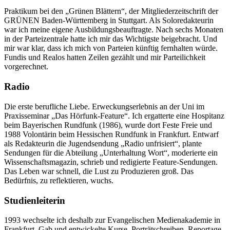
Praktikum bei den „Grünen Blättern“, der Mitgliederzeitschrift der
GRÜNEN Baden-Württemberg in Stuttgart. Als Soloredakteurin
war ich meine eigene Ausbildungsbeauftragte. Nach sechs Monaten
in der Parteizentrale hatte ich mir das Wichtigste beigebracht. Und
mir war klar, dass ich mich von Parteien künftig fernhalten würde.
Fundis und Realos hatten Zeilen gezählt und mir Parteilichkeit
vorgerechnet.
Radio
Die erste berufliche Liebe. Erweckungserlebnis an der Uni im
Praxisseminar „Das Hörfunk-Feature“. Ich ergatterte eine Hospitanz
beim Bayerischen Rundfunk (1986), wurde dort Feste Freie und
1988 Volontärin beim Hessischen Rundfunk in Frankfurt. Entwarf
als Redakteurin die Jugendsendung „Radio unfrisiert“, plante
Sendungen für die Abteilung „Unterhaltung Wort“, moderierte ein
Wissenschaftsmagazin, schrieb und redigierte Feature-Sendungen.
Das Leben war schnell, die Lust zu Produzieren groß. Das
Bedürfnis, zu reflektieren, wuchs.
Studienleiterin
1993 wechselte ich deshalb zur Evangelischen Medienakademie in
Frankfurt. Gab und entwickelte Kurse, Porträtschreiben, Reportage,