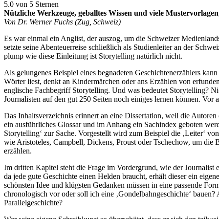
5.0 von 5 Sternen
Nützliche Werkzeuge, geballtes Wissen und viele Mustervorlagen
Von Dr. Werner Fuchs (Zug, Schweiz)
Es war einmal ein Anglist, der auszog, um die Schweizer Medienlands
setzte seine Abenteuerreise schließlich als Studienleiter an der Schwe
plump wie diese Einleitung ist Storytelling natürlich nicht.
Als gelungenes Beispiel eines begnadeten Geschichtenerzählers kann 
Wörter liest, denkt an Kindermärchen oder ans Erzählen von erfundene
englische Fachbegriff Storytelling. Und was bedeutet Storytelling? Ni
Journalisten auf den gut 250 Seiten noch einiges lernen können. Vor a
Das Inhaltsverzeichnis erinnert an eine Dissertation, weil die Auto
ein ausführliches Glossar und im Anhang ein Sachindex geboten werd
Storytelling‘ zur Sache. Vorgestellt wird zum Beispiel die ‚Leiter‘ 
wie Aristoteles, Campbell, Dickens, Proust oder Tschechow, um die 
erzählen.
Im dritten Kapitel steht die Frage im Vordergrund, wie der Journali
da jede gute Geschichte einen Helden braucht, erhält dieser ein eigen
schönsten Idee und klügsten Gedanken müssen in eine passende For
chronologisch vor oder soll ich eine ‚Gondelbahngeschichte‘ bauen?
Parallelgeschichte?