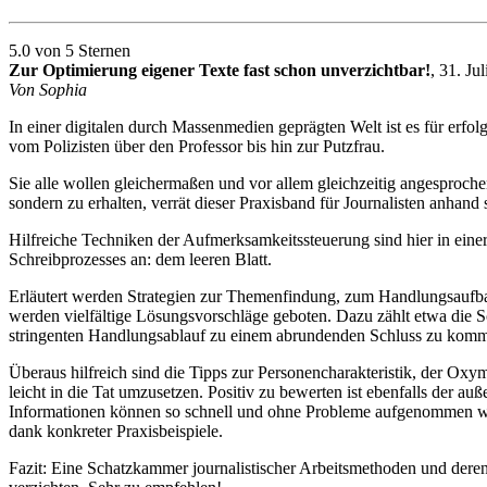
5.0 von 5 Sternen
Zur Optimierung eigener Texte fast schon unverzichtbar!
, 31. Ju
Von Sophia
In einer digitalen durch Massenmedien geprägten Welt ist es für erfo
vom Polizisten über den Professor bis hin zur Putzfrau.
Sie alle wollen gleichermaßen und vor allem gleichzeitig angesproche
sondern zu erhalten, verrät dieser Praxisband für Journalisten anhand
Hilfreiche Techniken der Aufmerksamkeitssteuerung sind hier in ein
Schreibprozesses an: dem leeren Blatt.
Erläutert werden Strategien zur Themenfindung, zum Handlungsaufbau
werden vielfältige Lösungsvorschläge geboten. Dazu zählt etwa die 
stringenten Handlungsablauf zu einem abrundenden Schluss zu kom
Überaus hilfreich sind die Tipps zur Personencharakteristik, der Oxy
leicht in die Tat umzusetzen. Positiv zu bewerten ist ebenfalls der 
Informationen können so schnell und ohne Probleme aufgenommen wer
dank konkreter Praxisbeispiele.
Fazit: Eine Schatzkammer journalistischer Arbeitsmethoden und deren 