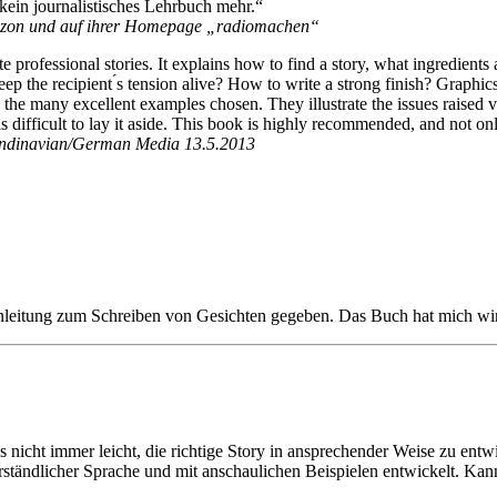
kein journalistisches Lehrbuch mehr.“
amazon und auf ihrer Homepage „radiomachen“
 professional stories. It explains how to find a story, what ingredients 
eep the recipient ́s tension alive? How to write a strong finish? Graphic
e many excellent examples chosen. They illustrate the issues raised ve
is difficult to lay it aside. This book is highly recommended, and not onl
andinavian/German Media 13.5.2013
 Anleitung zum Schreiben von Gesichten gegeben. Das Buch hat mich wir
s nicht immer leicht, die richtige Story in ansprechender Weise zu entw
erständlicher Sprache und mit anschaulichen Beispielen entwickelt. K