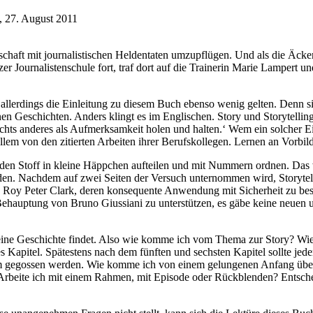
, 27. August 2011
chaft mit journalistischen Heldentaten umzupflügen. Und als die Äcke
izer Journalistenschule fort, traf dort auf die Trainerin Marie Lampert 
allerdings die Einleitung zu diesem Buch ebenso wenig gelten. Denn si
n Geschichten. Anders klingt es im Englischen. Story und Storytelling 
chts anderes als Aufmerksamkeit holen und halten.‘ Wem ein solcher Eins
llem von den zitierten Arbeiten ihrer Berufskollegen. Lernen an Vorbild
ren den Stoff in kleine Häppchen aufteilen und mit Nummern ordnen. Da
en. Nachdem auf zwei Seiten der Versuch unternommen wird, Storytelli
von Roy Peter Clark, deren konsequente Anwendung mit Sicherheit zu be
Behauptung von Bruno Giussiani zu unterstützen, es gäbe keine neuen
st eine Geschichte findet. Also wie komme ich vom Thema zur Story? Wi
es Kapitel. Spätestens nach dem fünften und sechsten Kapitel sollte jed
m gegossen werden. Wie komme ich von einem gelungenen Anfang über
 Arbeite ich mit einem Rahmen, mit Episode oder Rückblenden? Entsche