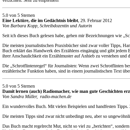
verzichten. Sehr zu empfehlen!
5.0 von 5 Sternen
Eine Lektüre, die im Gedächtnis bleibt
, 29. Februar 2012
Von Barbara Kopp, Schreibdozentin und Autorin
Seit ich dieses Buch gelesen habe, gehen mir Bezeichnungen wie „Sc
Die meisten journalistischen Praxisbücher sind zwar voller Tipps, H
Buch erklärt das Handwerk des Erzählens eingängig und gibt jedem 
ihrer Anschaulichkeit ein Erzählmuster auf Anhieb zu verstehen und
Die „Schrotflintenregel“ für Journalisten: Wenn zwei Schrotflinten b
erzählerische Funktion haben, sind in einem journalistischen Text über
5.0 von 5 Sternen
Damit lernen (auch) Radiomacher, wie man gute Geschichten erz
Von Sandra Müller, radio-machen.de
Ein wundervolles Buch. Mit vielen Beispielen und handfesten Tipps. Z
Die meisten Tipps sind zwar nicht unbedingt neu, aber so ungewöhnlic
Das Buch macht regelrecht Mut, nicht so viel zu „berichten“, sondern