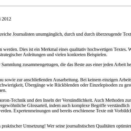
li 2012
lgreiche Journalisten unumgänglich, durch und durch überzeugende Texte
n werden. Dies ist ein Merkmal eines qualitativ hochwertigen Textes. 
 strategischer Anleitungen und vielen konkreten Beispielen.
er Sammlung zusammengetragen, die das Beste aus einer jeden Arbeit 
 sowie zur anschließenden Ausarbeitung. Bei keinem einzigen Arbeitss
Schwierigkeit, Übergänge wie Rückblenden oder Einzelepisoden zu ges
men.
moron-Technik und den Inseln der Verständlichkeit. Auch Methoden zur 
außergewöhnliche Glossarteil, indem auch komplexe Begriffe verständlic
den. Expertenmeinungen und bereits erschienene Texte mit Vorbildcha
praktischer Umsetzung! Wer seine journalistischen Qualitäten optimiere