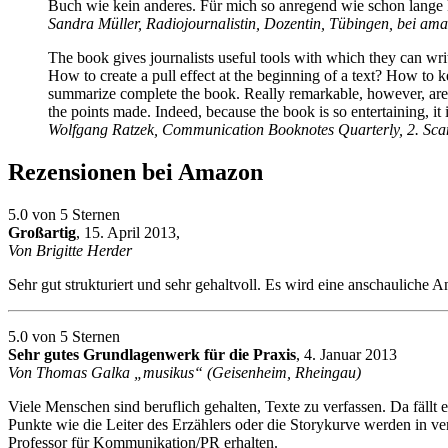
Buch wie kein anderes. Für mich so anregend wie schon lange 
Sandra Müller, Radiojournalistin, Dozentin, Tübingen, bei 
The book gives journalists useful tools with which they can write
How to create a pull effect at the beginning of a text? How to k
summarize complete the book. Really remarkable, however, are th
the points made. Indeed, because the book is so entertaining, it 
Wolfgang Ratzek, Communication Booknotes Quarterly, 2. Sc
Rezensionen bei Amazon
5.0 von 5 Sternen
Großartig
, 15. April 2013,
Von Brigitte Herder
Sehr gut strukturiert und sehr gehaltvoll. Es wird eine anschauliche
5.0 von 5 Sternen
Sehr gutes Grundlagenwerk für die Praxis
, 4. Januar 2013
Von Thomas Galka „musikus“ (Geisenheim, Rheingau)
Viele Menschen sind beruflich gehalten, Texte zu verfassen. Da fällt e
Punkte wie die Leiter des Erzählers oder die Storykurve werden in v
Professor für Kommunikation/PR erhalten.