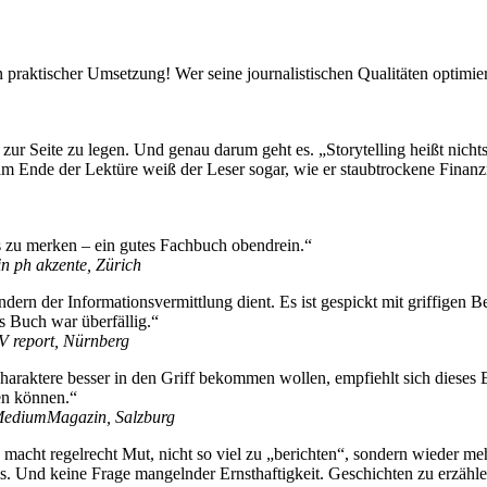
praktischer Umsetzung! Wer seine journalistischen Qualitäten optimiere
es zur Seite zu legen. Und genau darum geht es. „Storytelling heißt nic
am Ende der Lektüre weiß der Leser sogar, wie er staubtrockene Finan
es zu merken – ein gutes Fachbuch obendrein.“
 ph akzente, Zürich
n der Informationsvermittlung dient. Es ist gespickt mit griffigen Beisp
s Buch war überfällig.“
V report, Nürnberg
Charaktere besser in den Griff bekommen wollen, empfiehlt sich dieses
den können.“
 MediumMagazin, Salzburg
acht regelrecht Mut, nicht so viel zu „berichten“, sondern wieder me
ls. Und keine Frage mangelnder Ernsthaftigkeit. Geschichten zu erzählen