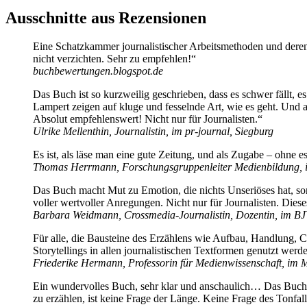
Ausschnitte aus Rezensionen
Eine Schatzkammer journalistischer Arbeitsmethoden und deren 
nicht verzichten. Sehr zu empfehlen!“
buchbewertungen.blogspot.de
Das Buch ist so kurzweilig geschrieben, dass es schwer fällt, 
Lampert zeigen auf kluge und fesselnde Art, wie es geht. Und 
Absolut empfehlenswert! Nicht nur für Journalisten.“
Ulrike Mellenthin, Journalistin, im pr-journal, Siegburg
Es ist, als läse man eine gute Zeitung, und als Zugabe – ohne 
Thomas Herrmann, Forschungsgruppenleiter Medienbildung, in
Das Buch macht Mut zu Emotion, die nichts Unseriöses hat, sonder
voller wertvoller Anregungen. Nicht nur für Journalisten. Diese
Barbara Weidmann, Crossmedia-Journalistin, Dozentin, im BJ
Für alle, die Bausteine des Erzählens wie Aufbau, Handlung, 
Storytellings in allen journalistischen Textformen genutzt wer
Friederike Hermann, Professorin für Medienwissenschaft, im
Ein wundervolles Buch, sehr klar und anschaulich… Das Buch m
zu erzählen, ist keine Frage der Länge. Keine Frage des Tonfal