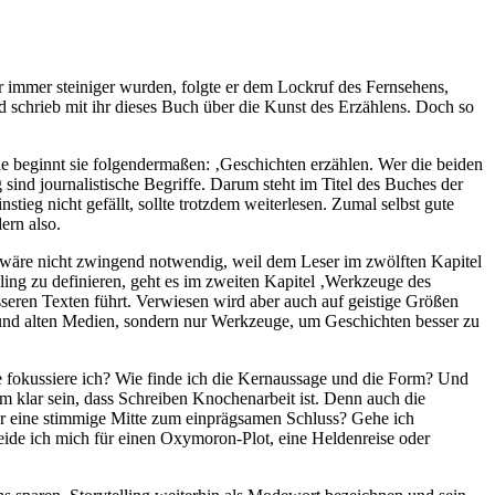
r immer steiniger wurden, folgte er dem Lockruf des Fernsehens,
und schrieb mit ihr dieses Buch über die Kunst des Erzählens. Doch so
e beginnt sie folgendermaßen: ‚Geschichten erzählen. Wer die beiden
sind journalistische Begriffe. Darum steht im Titel des Buches der
tieg nicht gefällt, sollte trotzdem weiterlesen. Zumal selbst gute
ern also.
s wäre nicht zwingend notwendig, weil dem Leser im zwölften Kapitel
ng zu definieren, geht es im zweiten Kapitel ‚Werkzeuge des
sseren Texten führt. Verwiesen wird aber auch auf geistige Größen
 und alten Medien, sondern nur Werkzeuge, um Geschichten besser zu
e fokussiere ich? Wie finde ich die Kernaussage und die Form? Und
em klar sein, dass Schreiben Knochenarbeit ist. Denn auch die
 eine stimmige Mitte zum einprägsamen Schluss? Gehe ich
ide ich mich für einen Oxymoron-Plot, eine Heldenreise oder