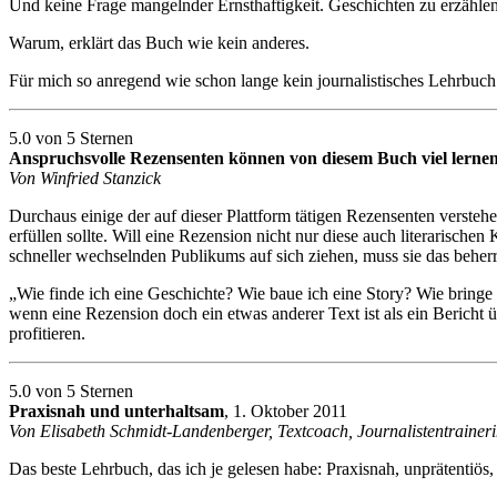
Und keine Frage mangelnder Ernsthaftigkeit. Geschichten zu erzählen,
Warum, erklärt das Buch wie kein anderes.
Für mich so anregend wie schon lange kein journalistisches Lehrbuch
5.0 von 5 Sternen
Anspruchsvolle Rezensenten können von diesem Buch viel lernen 
Von Winfried Stanzick
Durchaus einige der auf dieser Plattform tätigen Rezensenten verstehen
erfüllen sollte. Will eine Rezension nicht nur diese auch literarischen
schneller wechselnden Publikums auf sich ziehen, muss sie das beher
„Wie finde ich eine Geschichte? Wie baue ich eine Story? Wie bringe
wenn eine Rezension doch ein etwas anderer Text ist als ein Bericht ü
profitieren.
5.0 von 5 Sternen
Praxisnah und unterhaltsam
, 1. Oktober 2011
Von Elisabeth Schmidt-Landenberger, Textcoach, Journalistentrainer
Das beste Lehrbuch, das ich je gelesen habe: Praxisnah, unprätentiös