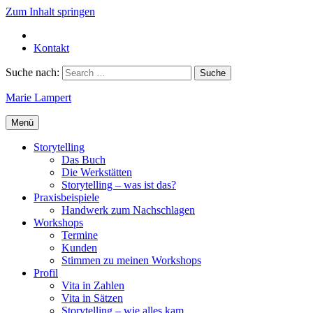
Zum Inhalt springen
Kontakt
Suche nach:
Marie Lampert
Menü
Storytelling
Das Buch
Die Werkstätten
Storytelling – was ist das?
Praxisbeispiele
Handwerk zum Nachschlagen
Workshops
Termine
Kunden
Stimmen zu meinen Workshops
Profil
Vita in Zahlen
Vita in Sätzen
Storytelling – wie alles kam