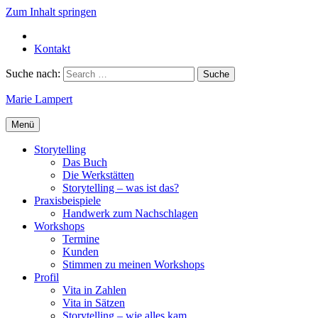
Zum Inhalt springen
Kontakt
Suche nach:
Marie Lampert
Menü
Storytelling
Das Buch
Die Werkstätten
Storytelling – was ist das?
Praxisbeispiele
Handwerk zum Nachschlagen
Workshops
Termine
Kunden
Stimmen zu meinen Workshops
Profil
Vita in Zahlen
Vita in Sätzen
Storytelling – wie alles kam