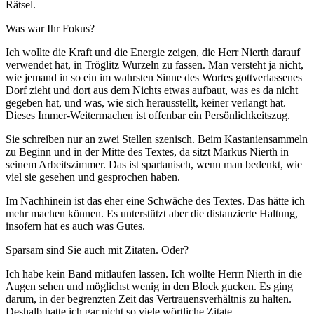
Rätsel.
Was war Ihr Fokus?
Ich wollte die Kraft und die Energie zeigen, die Herr Nierth darauf
verwendet hat, in Tröglitz Wurzeln zu fassen. Man versteht ja nicht,
wie jemand in so ein im wahrsten Sinne des Wortes gottverlassenes
Dorf zieht und dort aus dem Nichts etwas aufbaut, was es da nicht
gegeben hat, und was, wie sich herausstellt, keiner verlangt hat.
Dieses Immer-Weitermachen ist offenbar ein Persönlichkeitszug.
Sie schreiben nur an zwei Stellen szenisch. Beim Kastaniensammeln
zu Beginn und in der Mitte des Textes, da sitzt Markus Nierth in
seinem Arbeitszimmer. Das ist spartanisch, wenn man bedenkt, wie
viel sie gesehen und gesprochen haben.
Im Nachhinein ist das eher eine Schwäche des Textes. Das hätte ich
mehr machen können. Es unterstützt aber die distanzierte Haltung,
insofern hat es auch was Gutes.
Sparsam sind Sie auch mit Zitaten. Oder?
Ich habe kein Band mitlaufen lassen. Ich wollte Herrn Nierth in die
Augen sehen und möglichst wenig in den Block gucken. Es ging
darum, in der begrenzten Zeit das Vertrauensverhältnis zu halten.
Deshalb hatte ich gar nicht so viele wörtliche Zitate.