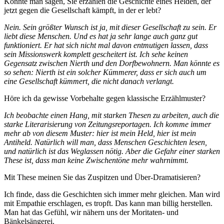
Könnte man sagen, Sie erzählen die Geschichte eines Helden, der
jetzt gegen die Gesellschaft kämpft, in der er lebt?
Nein. Sein größter Wunsch ist ja, mit dieser Gesellschaft zu sein. Er
liebt diese Menschen. Und es hat ja sehr lange auch ganz gut
funktioniert. Er hat sich nicht mal davon entmutigen lassen, dass
sein Missionswerk komplett gescheitert ist. Ich sehe keinen
Gegensatz zwischen Nierth und den Dorfbewohnern. Man könnte es
so sehen: Nierth ist ein solcher Kümmerer, dass er sich auch um
eine Gesellschaft kümmert, die nicht danach verlangt.
Höre ich da gewisse Vorbehalte gegen klassische Erzählmuster?
Ich beobachte einen Hang, mit starken Thesen zu arbeiten, auch die
starke Literarisierung von Zeitungsreportagen. Ich komme immer
mehr ab von diesem Muster: hier ist mein Held, hier ist mein
Antiheld. Natürlich will man, dass Menschen Geschichten lesen,
und natürlich ist das Weglassen nötig. Aber die Gefahr einer starken
These ist, dass man keine Zwischentöne mehr wahrnimmt.
Mit These meinen Sie das Zuspitzen und Über-Dramatisieren?
Ich finde, dass die Geschichten sich immer mehr gleichen. Man wird
mit Empathie erschlagen, es tropft. Das kann man billig herstellen.
Man hat das Gefühl, wir nähern uns der Moritaten- und
Bänkelsängerei.