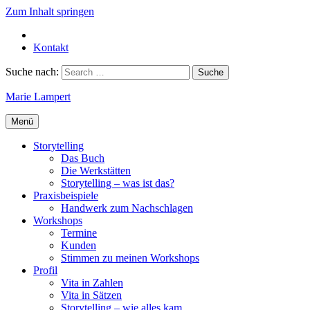
Zum Inhalt springen
Kontakt
Suche nach:
Marie Lampert
Menü
Storytelling
Das Buch
Die Werkstätten
Storytelling – was ist das?
Praxisbeispiele
Handwerk zum Nachschlagen
Workshops
Termine
Kunden
Stimmen zu meinen Workshops
Profil
Vita in Zahlen
Vita in Sätzen
Storytelling – wie alles kam