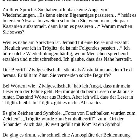
Zu Ihrer Sprache. Sie haben offenbar keine Angst vor
Wiederholungen. „Es kann einem Eigenartiges passieren…“ heißt es
im ersten Absatz. Im zweiten schreiben Sie, wenn man „ein paar
Kastanien aufsammelt, dann kann es passieren…“ Warum machen
Sie sowas?
Weil es nahe am Sprechen ist. Jemand tut eine Reise und erzählt:
„Neulich war ich in Tröglitz, da ist mir Folgendes passiert…“ Ich
höre solche Wiederholungen häufig, wenn Menschen sprechend
erzählen und nicht schreibend. Ich glaube, dass das Nähe herstellt.
Der Begriff „Zivilgesellschaft“ sticht als Abstraktum aus dem Text
heraus. Er fällt im Zitat. Sie vermeiden solche Begriffe?
Bei Wörtern wie „Zivilgesellschaft“ hab ich Angst, dass mir mein
Leser von der Fahne geht. Bei mir geht da beim Lesen die Jalousie
runter. Das sind Wörter aus Reden. Aber ich will, dass der Leser in
Tröglitz bleibt. In Tröglitz gibt es nichts Abstraktes.
Es gibt Zeichen und Symbole. „Fotos von Dachbalken wurden zum
Zeichen“, „Tröglitz wurde zum Symbolbegriff“, zum „Ort der
Schande“. Auch das „Kuvert gefüllt mit Kot“ ist ein Symbol.
Da ging es drum, sehr schnell eine Atmosphäre der Beklemmung