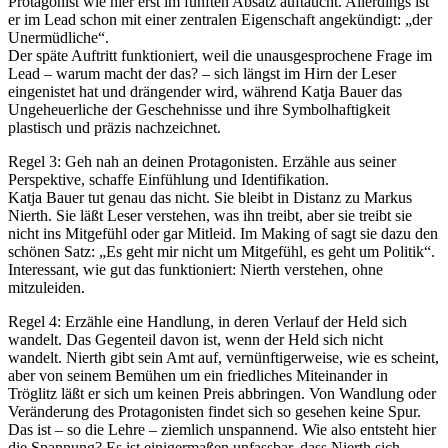
Protagonist wie hier erst im fünften Absatz auftaucht. Allerdings ist
er im Lead schon mit einer zentralen Eigenschaft angekündigt: „der
Unermüdliche“.
Der späte Auftritt funktioniert, weil die unausgesprochene Frage im
Lead – warum macht der das? – sich längst im Hirn der Leser
eingenistet hat und drängender wird, während Katja Bauer das
Ungeheuerliche der Geschehnisse und ihre Symbolhaftigkeit
plastisch und präzis nachzeichnet.
Regel 3: Geh nah an deinen Protagonisten. Erzähle aus seiner
Perspektive, schaffe Einfühlung und Identifikation.
Katja Bauer tut genau das nicht. Sie bleibt in Distanz zu Markus
Nierth. Sie läßt Leser verstehen, was ihn treibt, aber sie treibt sie
nicht ins Mitgefühl oder gar Mitleid. Im Making of sagt sie dazu den
schönen Satz: „Es geht mir nicht um Mitgefühl, es geht um Politik“.
Interessant, wie gut das funktioniert: Nierth verstehen, ohne
mitzuleiden.
Regel 4: Erzähle eine Handlung, in deren Verlauf der Held sich
wandelt. Das Gegenteil davon ist, wenn der Held sich nicht
wandelt. Nierth gibt sein Amt auf, vernünftigerweise, wie es scheint,
aber von seinem Bemühen um ein friedliches Miteinander in
Tröglitz läßt er sich um keinen Preis abbringen. Von Wandlung oder
Veränderung des Protagonisten findet sich so gesehen keine Spur.
Das ist – so die Lehre – ziemlich unspannend. Wie also entsteht hier
die Spannung? Es ist einigermaßen unfassbar, dass Nierth sich