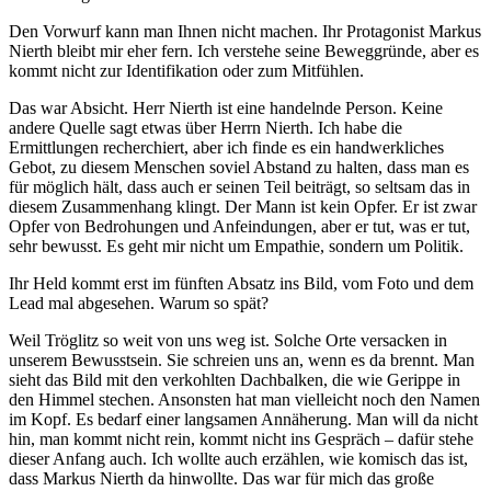
Den Vorwurf kann man Ihnen nicht machen. Ihr Protagonist Markus
Nierth bleibt mir eher fern. Ich verstehe seine Beweggründe, aber es
kommt nicht zur Identifikation oder zum Mitfühlen.
Das war Absicht. Herr Nierth ist eine handelnde Person. Keine
andere Quelle sagt etwas über Herrn Nierth. Ich habe die
Ermittlungen recherchiert, aber ich finde es ein handwerkliches
Gebot, zu diesem Menschen soviel Abstand zu halten, dass man es
für möglich hält, dass auch er seinen Teil beiträgt, so seltsam das in
diesem Zusammenhang klingt. Der Mann ist kein Opfer. Er ist zwar
Opfer von Bedrohungen und Anfeindungen, aber er tut, was er tut,
sehr bewusst. Es geht mir nicht um Empathie, sondern um Politik.
Ihr Held kommt erst im fünften Absatz ins Bild, vom Foto und dem
Lead mal abgesehen. Warum so spät?
Weil Tröglitz so weit von uns weg ist. Solche Orte versacken in
unserem Bewusstsein. Sie schreien uns an, wenn es da brennt. Man
sieht das Bild mit den verkohlten Dachbalken, die wie Gerippe in
den Himmel stechen. Ansonsten hat man vielleicht noch den Namen
im Kopf. Es bedarf einer langsamen Annäherung. Man will da nicht
hin, man kommt nicht rein, kommt nicht ins Gespräch – dafür stehe
dieser Anfang auch. Ich wollte auch erzählen, wie komisch das ist,
dass Markus Nierth da hinwollte. Das war für mich das große