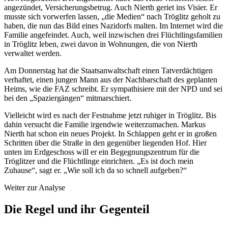
angezündet, Versicherungsbetrug. Auch Nierth geriet ins Visier. Er
musste sich vorwerfen lassen, „die Medien“ nach Tröglitz geholt zu
haben, die nun das Bild eines Nazidorfs malten. Im Internet wird die
Familie angefeindet. Auch, weil inzwischen drei Flüchtlingsfamilien
in Tröglitz leben, zwei davon in Wohnungen, die von Nierth
verwaltet werden.
Am Donnerstag hat die Staatsanwaltschaft einen Tatverdächtigen
verhaftet, einen jungen Mann aus der Nachbarschaft des geplanten
Heims, wie die FAZ
schreibt
. Er sympathisiere mit der NPD und sei
bei den „Spaziergängen“ mitmarschiert.
Vielleicht wird es nach der Festnahme jetzt ruhiger in Tröglitz. Bis
dahin versucht die Familie irgendwie weiterzumachen. Markus
Nierth hat schon ein neues Projekt. In Schlappen geht er in großen
Schritten über die Straße in den gegenüber liegenden Hof. Hier
unten im Erdgeschoss will er ein Begegnungszentrum für die
Tröglitzer und die Flüchtlinge einrichten. „Es ist doch mein
Zuhause“, sagt er. „Wie soll ich da so schnell
aufgeben
?“
Weiter zur Analyse
Die Regel und ihr Gegenteil