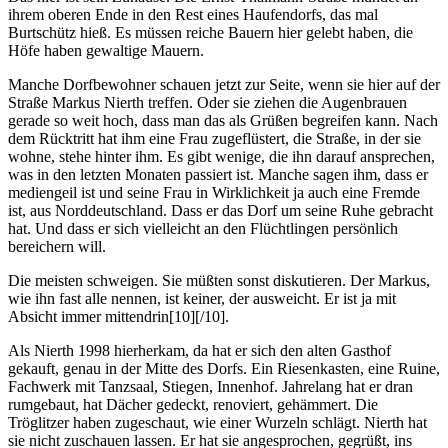
ihrem oberen Ende in den Rest eines Haufendorfs, das mal
Burtschütz hieß. Es müssen reiche Bauern hier gelebt haben, die
Höfe haben gewaltige Mauern.
Manche Dorfbewohner schauen jetzt zur Seite, wenn sie hier auf der
Straße Markus Nierth treffen. Oder sie ziehen die Augenbrauen
gerade so weit hoch, dass man das als Grüßen begreifen kann. Nach
dem Rücktritt hat ihm eine Frau zugeflüstert, die Straße, in der sie
wohne, stehe hinter ihm. Es gibt wenige, die ihn darauf ansprechen,
was in den letzten Monaten passiert ist. Manche sagen ihm, dass er
mediengeil ist und seine Frau in Wirklichkeit ja auch eine Fremde
ist, aus Norddeutschland. Dass er das Dorf um seine Ruhe gebracht
hat. Und dass er sich vielleicht an den Flüchtlingen persönlich
bereichern will.
Die meisten schweigen. Sie müßten sonst diskutieren. Der Markus,
wie ihn fast alle nennen, ist keiner, der
ausweicht
. Er ist ja mit
Absicht immer
mittendrin
[10][/10].
Als Nierth 1998 hierherkam, da hat er sich den alten Gasthof
gekauft, genau in der Mitte des Dorfs. Ein Riesenkasten, eine Ruine,
Fachwerk mit Tanzsaal, Stiegen, Innenhof. Jahrelang hat er dran
rumgebaut, hat Dächer gedeckt, renoviert, gehämmert. Die
Tröglitzer haben zugeschaut, wie einer
Wurzeln schlägt
. Nierth hat
sie nicht zuschauen lassen. Er hat sie angesprochen, gegrüßt, ins