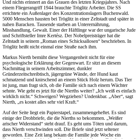
Und nichts erinnert an das Grauen des letzten Kriegsjahres. Nach
einem Fliegerangriff 1944 brauchte Tröglitz Arbeiter. Die SS
errichtete ein Außenlager des Konzentrationslagers Buchenwald.
5000 Menschen hausten bei Tröglitz in einer Zeltstadt und später in
nahen Baracken. Tausende starben an Unterernährung,
Misshandlung, Gewalt. Einer der Häftlinge war der ungarische Jude
und Schriftsteller Imre Kertész. Der Nobelpreisträger hat die
Zeltstadt in seinem „Roman eines Schicksallosen“ beschrieben. In
Tröglitz heißt nicht einmal eine Straße nach
ihm
.
Markus Nierth bemüht diese Vergangenheit nicht für eine
psychologische Erklärung der Gegenwart. Er sitzt an diesem
Nachmittag in seinem Arbeitszimmer, dunkler
Gründerzeitschreibtisch, jägergrüne Wände, der Hund kaut
schmatzend und knirschend an einem Stück Holz herum. Das Tier
ist jung, man fragt sich, ob die Familie sich nach einem Wächter
sehnte. Wie geht es jetzt für die Nierths weiter? „Ich weiß es einfach
wirklich nicht.“ Schweigen? Wegziehen? Undenkbar. „Aber“, sagt
Nierth, „es kostet alles sehr viel
Kraft
.“
Auf der Seite liegt ein Papierstapel, zusammengeheftet. Es sind
einige der Drohbriefe, die die Nierths so bekommen. „Weißer
arischer Widerstand“ steht drauf. Es geht ums Töten und darum,
dass Nierth verschwinden soll. Die Briefe sind jetzt seltener
geworden. Eine Zeit lang bekam die Familie jede Woche ein