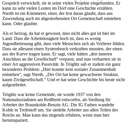
Gespräch verwickelt, sie in seine vielen Projekte eingebunden. Er
kann zu sehr vielen Leuten im Dorf eine Geschichte erzählen.
Nierth ist ein Kümmerer, einer, der fest daran glaubt, dass aus
Zuwendung auch im abgestorbensten Ort Gemeinschaft entstehen
kann. Oder
glaubte
.
Als er herzog, da hat er gewusst, dass nicht alles gut ist hier im
Land. Dass die Arbeitslosigkeit hoch ist, dass es wenig
Jugendbetreuung gibt, dass viele Menschen sich als Verlierer fühlen.
Dass sie allesamt einen Systembruch verkraften mussten, der einen
aus der Kurve tragen kann. Er sagt, viele hätten „den inneren
Anschluss an die Gesellschaft“ verpasst, und nun verharrten sie in
einer Art aggressiven Passivität. In Tröglitz sah er zudem ein ganz
besonderes Problem: „Hier konnte kein sozialer Zusammenhalt
entstehen“, sagt Nierth. „Der Ort hat keine gewachsene Struktur,
kaum Zivilgesellschaft.“ Und er hat seine Geschichte bis heute nicht
aufgearbeitet.
Tröglitz war keine Gemeinde, sie wurde 1937 von den
Nationalsozialisten am Reißbrett entworfen, als Siedlung für
Arbeiter der Braunkohle-Benzin AG. Die IG Farben wandelte
Kohle in Treibstoff um. Sie siedelte Arbeiter aus allen Teilen des
Reichs an. Man kann das nirgends erfahren, wenn man hier
herumspaziert.