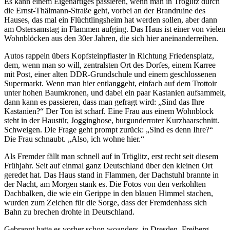
Es kann einem Eigenartiges passieren, wenn man in Tröglitz durch
die Ernst-Thälmann-Straße geht, vorbei an der Brandruine des
Hauses, das mal ein Flüchtlingsheim hat werden sollen, aber dann
am Ostersamstag in Flammen
aufging
. Das Haus ist einer von vielen
Wohnblöcken aus den 30er Jahren, die sich hier aneinanderreihen.
Autos rappeln übers Kopfsteinpflaster in Richtung Friedensplatz,
dem, wenn man so will, zentralsten Ort des Dorfes, einem Karree
mit Post, einer alten DDR-Grundschule und einem geschlossenen
Supermarkt. Wenn man hier entlanggeht, einfach auf dem Trottoir
unter hohen Baumkronen, und dabei ein paar Kastanien aufsammelt,
dann kann es passieren, dass man gefragt wird: „Sind das Ihre
Kastanien?“ Der Ton ist scharf. Eine Frau aus einem Wohnblock
steht in der Haustür, Jogginghose, burgunderroter Kurzhaarschnitt.
Schweigen
. Die Frage geht prompt zurück: „Sind es denn Ihre?“
Die Frau schnaubt. „Also, ich wohne
hier
.“
Als Fremder fällt man schnell auf in Tröglitz, erst recht seit diesem
Frühjahr
. Seit auf einmal ganz Deutschland über den kleinen Ort
geredet hat. Das Haus stand in Flammen, der Dachstuhl brannte in
der Nacht, am Morgen stank es. Die Fotos von den verkohlten
Dachbalken, die wie ein Gerippe in den blauen Himmel stachen,
wurden zum Zeichen für die Sorge, dass der Fremdenhass sich
Bahn zu brechen drohte in
Deutschland
.
Gebrannt hatte es vorher schon woanders, in Dresden, Freiberg,