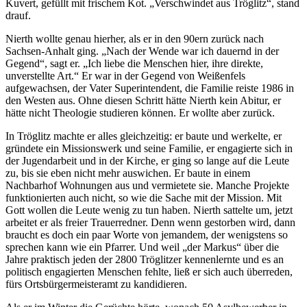
Kuvert, gefüllt mit frischem Kot. „Verschwindet aus Tröglitz“, stand
drauf.
Nierth wollte genau hierher, als er in den 90ern zurück nach
Sachsen-Anhalt ging. „Nach der Wende war ich dauernd in der
Gegend“, sagt er. „Ich liebe die Menschen hier, ihre direkte,
unverstellte
Art
.“ Er war in der Gegend von Weißenfels
aufgewachsen, der Vater Superintendent, die Familie reiste 1986 in
den Westen aus. Ohne diesen Schritt hätte Nierth kein Abitur, er
hätte nicht Theologie studieren können. Er wollte aber
zurück
.
In Tröglitz machte er alles gleichzeitig: er baute und werkelte, er
gründete ein Missionswerk und seine Familie, er engagierte sich in
der Jugendarbeit und in der Kirche, er ging so lange auf die Leute
zu, bis sie eben nicht mehr
auswichen
. Er baute in einem
Nachbarhof Wohnungen aus und vermietete sie. Manche Projekte
funktionierten auch nicht, so wie die Sache mit der Mission. Mit
Gott wollen die Leute wenig zu tun haben. Nierth sattelte um, jetzt
arbeitet er als freier Trauerredner. Denn wenn gestorben wird, dann
braucht es doch ein paar Worte von jemandem, der wenigstens so
sprechen kann wie ein Pfarrer. Und weil „der Markus“ über die
Jahre praktisch jeden der 2800 Tröglitzer kennenlernte und es an
politisch engagierten Menschen fehlte, ließ er sich auch überreden,
fürs Ortsbürgermeisteramt zu kandidieren.