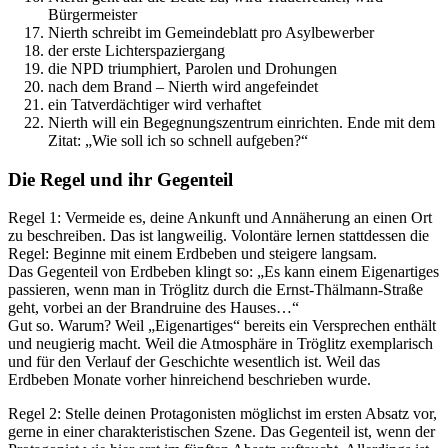
Bürgermeister
Nierth schreibt im Gemeindeblatt pro Asylbewerber
der erste Lichterspaziergang
die NPD triumphiert, Parolen und Drohungen
nach dem Brand – Nierth wird angefeindet
ein Tatverdächtiger wird verhaftet
Nierth will ein Begegnungszentrum einrichten. Ende mit dem
Zitat: „Wie soll ich so schnell aufgeben?“
Die Regel und ihr Gegenteil
Regel 1: Vermeide es, deine Ankunft und Annäherung an einen Ort
zu beschreiben. Das ist langweilig. Volontäre lernen stattdessen die
Regel: Beginne mit einem Erdbeben und steigere langsam.
Das Gegenteil von Erdbeben klingt so: „Es kann einem Eigenartiges
passieren, wenn man in Tröglitz durch die Ernst-Thälmann-Straße
geht, vorbei an der Brandruine des Hauses…“
Gut so. Warum? Weil „Eigenartiges“ bereits ein Versprechen enthält
und neugierig macht. Weil die Atmosphäre in Tröglitz exemplarisch
und für den Verlauf der Geschichte wesentlich ist. Weil das
Erdbeben Monate vorher hinreichend beschrieben wurde.
Regel 2: Stelle deinen Protagonisten möglichst im ersten Absatz vor,
gerne in einer charakteristischen Szene. Das Gegenteil ist, wenn der