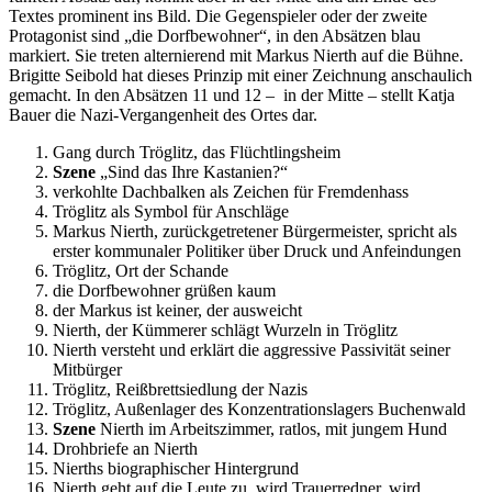
Textes prominent ins Bild. Die Gegenspieler oder der zweite
Protagonist sind „die Dorfbewohner“, in den Absätzen
blau
markiert. Sie treten alternierend mit Markus Nierth auf die Bühne.
Brigitte Seibold hat dieses Prinzip mit einer Zeichnung anschaulich
gemacht. In den Absätzen 11 und 12 – in der Mitte – stellt Katja
Bauer die Nazi-Vergangenheit des Ortes dar.
Gang durch Tröglitz, das Flüchtlingsheim
Szene
„Sind das Ihre Kastanien?“
verkohlte Dachbalken als Zeichen für Fremdenhass
Tröglitz als Symbol für Anschläge
Markus Nierth, zurückgetretener Bürgermeister, spricht als
erster kommunaler Politiker über Druck und Anfeindungen
Tröglitz, Ort der Schande
die Dorfbewohner grüßen kaum
der Markus ist keiner, der ausweicht
Nierth, der Kümmerer schlägt Wurzeln in Tröglitz
Nierth versteht und erklärt die aggressive Passivität seiner
Mitbürger
Tröglitz, Reißbrettsiedlung der Nazis
Tröglitz, Außenlager des Konzentrationslagers Buchenwald
Szene
Nierth im Arbeitszimmer, ratlos, mit jungem Hund
Drohbriefe an Nierth
Nierths biographischer Hintergrund
Nierth geht auf die Leute zu, wird Trauerredner, wird