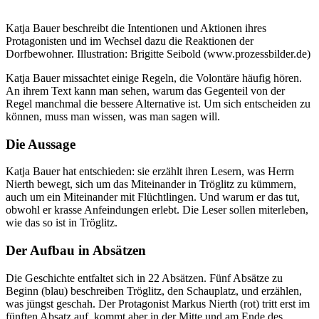
Katja Bauer beschreibt die Intentionen und Aktionen ihres
Protagonisten und im Wechsel dazu die Reaktionen der
Dorfbewohner. Illustration: Brigitte Seibold (www.prozessbilder.de)
Katja Bauer missachtet einige Regeln, die Volontäre häufig hören.
An ihrem Text kann man sehen, warum das Gegenteil von der
Regel manchmal die bessere Alternative ist. Um sich entscheiden zu
können, muss man wissen, was man sagen will.
Die Aussage
Katja Bauer hat entschieden: sie erzählt ihren Lesern, was Herrn
Nierth bewegt, sich um das Miteinander in Tröglitz zu kümmern,
auch um ein Miteinander mit Flüchtlingen. Und warum er das tut,
obwohl er krasse Anfeindungen erlebt. Die Leser sollen miterleben,
wie das so ist in Tröglitz.
Der Aufbau in Absätzen
Die Geschichte entfaltet sich in 22 Absätzen. Fünf Absätze zu
Beginn
(blau)
beschreiben Tröglitz, den Schauplatz, und erzählen,
was jüngst geschah. Der Protagonist Markus Nierth
(rot)
tritt erst im
fünften Absatz auf, kommt aber in der Mitte und am Ende des