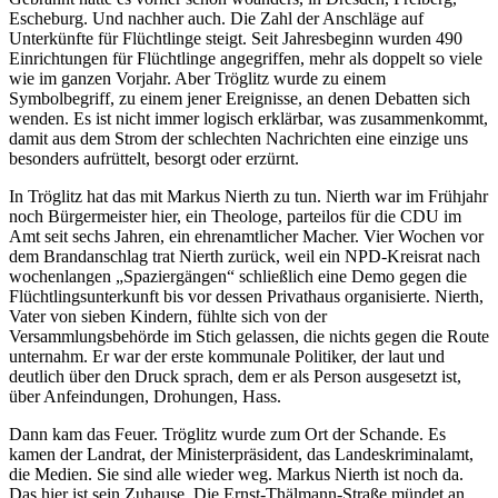
Escheburg. Und nachher auch. Die Zahl der Anschläge auf
Unterkünfte für Flüchtlinge steigt. Seit Jahresbeginn wurden 490
Einrichtungen für Flüchtlinge angegriffen, mehr als doppelt so viele
wie im ganzen Vorjahr. Aber Tröglitz wurde zu einem
Symbolbegriff, zu einem jener Ereignisse, an denen Debatten sich
wenden. Es ist nicht immer logisch erklärbar, was zusammenkommt,
damit aus dem Strom der schlechten Nachrichten eine einzige uns
besonders aufrüttelt, besorgt oder
erzürnt
.
In Tröglitz hat das mit Markus Nierth zu
tun
. Nierth war im Frühjahr
noch Bürgermeister hier, ein Theologe, parteilos für die CDU im
Amt seit sechs Jahren, ein ehrenamtlicher Macher. Vier Wochen vor
dem Brandanschlag trat Nierth zurück, weil ein NPD-Kreisrat nach
wochenlangen „Spaziergängen“ schließlich eine Demo gegen die
Flüchtlingsunterkunft bis vor dessen Privathaus organisierte. Nierth,
Vater von sieben Kindern, fühlte sich von der
Versammlungsbehörde im Stich gelassen, die nichts gegen die Route
unternahm. Er war der erste kommunale Politiker, der laut und
deutlich über den Druck sprach, dem er als Person ausgesetzt ist,
über Anfeindungen, Drohungen, Hass.
Dann kam das Feuer. Tröglitz wurde zum Ort der Schande. Es
kamen der Landrat, der Ministerpräsident, das Landeskriminalamt,
die Medien. Sie sind alle wieder weg. Markus Nierth ist noch da.
Das hier ist sein
Zuhause
. Die Ernst-Thälmann-Straße mündet an