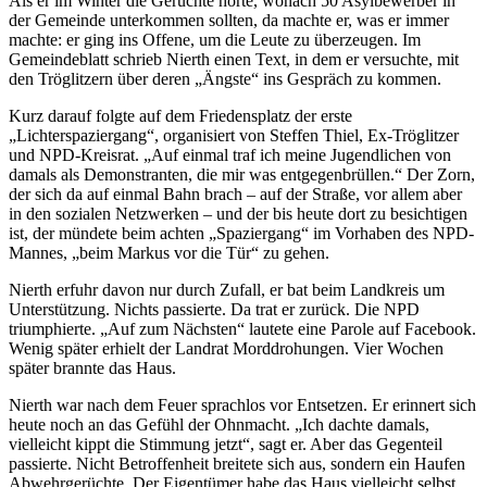
Als er im Winter die Gerüchte hörte, wonach 50 Asylbewerber in
der Gemeinde unterkommen sollten, da machte er, was er immer
machte: er ging ins Offene, um die Leute zu überzeugen. Im
Gemeindeblatt schrieb Nierth einen Text, in dem er versuchte, mit
den Tröglitzern über deren „Ängste“ ins Gespräch zu kommen.
Kurz darauf folgte auf dem Friedensplatz der erste
„Lichterspaziergang“, organisiert von Steffen Thiel, Ex-Tröglitzer
und NPD-Kreisrat. „Auf einmal traf ich meine Jugendlichen von
damals als Demonstranten, die mir was
entgegenbrüllen
.“ Der Zorn,
der sich da auf einmal Bahn brach – auf der Straße, vor allem aber
in den sozialen Netzwerken – und der bis heute dort zu besichtigen
ist, der mündete beim achten „Spaziergang“ im Vorhaben des NPD-
Mannes, „beim Markus vor die Tür“ zu gehen.
Nierth erfuhr davon nur durch Zufall, er bat beim Landkreis um
Unterstützung. Nichts passierte. Da trat er zurück. Die NPD
triumphierte. „Auf zum Nächsten“ lautete eine Parole auf Facebook.
Wenig später erhielt der Landrat Morddrohungen. Vier Wochen
später brannte das Haus.
Nierth war nach dem Feuer sprachlos vor Entsetzen. Er erinnert sich
heute noch an das Gefühl der Ohnmacht. „Ich dachte damals,
vielleicht kippt die Stimmung jetzt“, sagt er. Aber das Gegenteil
passierte. Nicht Betroffenheit breitete sich aus, sondern ein Haufen
Abwehrgerüchte. Der Eigentümer habe das Haus vielleicht selbst